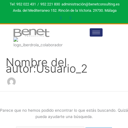
Ir
Buscar
Tel: 952 022 431
/
952 221 830
administración@benetconsulting.es
al
por:
Avda. del Mediterraneo 152. Rincón de la Victoria. 29730. Málaga
contenido
Nombre del
autor:Usuario_2
Parece que no hemos podido encontrar lo que estás buscando. Quizá
pueda ayudarte una búsqueda.