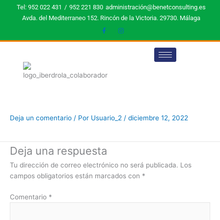
Ir
Tel: 952 022 431
/
952 221 830
administración@benetconsulting.es
al
Avda. del Mediterraneo 152. Rincón de la Victoria. 29730. Málaga
contenido
Deja un comentario
/ Por
Usuario_2
/
diciembre 12, 2022
Deja una respuesta
Tu dirección de correo electrónico no será publicada.
Los
campos obligatorios están marcados con
*
Comentario
*