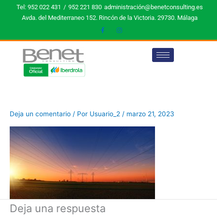
Ir
Tel: 952 022 431
/
952 221 830
administración@benetconsulting.es
al
Avda. del Mediterraneo 152. Rincón de la Victoria. 29730. Málaga
contenido
Deja un comentario
/ Por
Usuario_2
/
marzo 21, 2023
Deja una respuesta