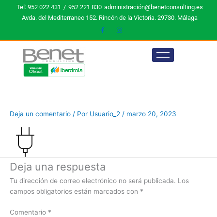
Ir
Tel: 952 022 431
/
952 221 830
administración@benetconsulting.es
al
Avda. del Mediterraneo 152. Rincón de la Victoria. 29730. Málaga
contenido
Deja un comentario
/ Por
Usuario_2
/
marzo 20, 2023
Deja una respuesta
Tu dirección de correo electrónico no será publicada.
Los
campos obligatorios están marcados con
*
Comentario
*