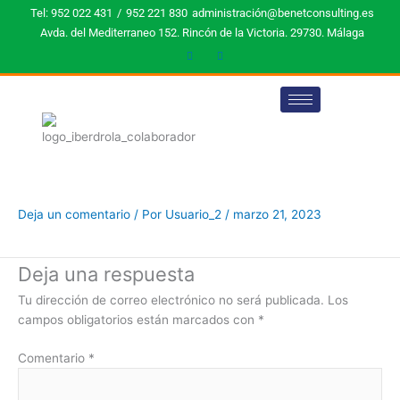
Ir
Tel: 952 022 431
/
952 221 830
administración@benetconsulting.es
al
Avda. del Mediterraneo 152. Rincón de la Victoria. 29730. Málaga
contenido
Deja un comentario
/ Por
Usuario_2
/
marzo 21, 2023
Deja una respuesta
Tu dirección de correo electrónico no será publicada.
Los
campos obligatorios están marcados con
*
Comentario
*