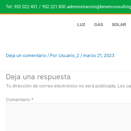
Ir
Tel: 952 022 431
/
952 221 830
administración@benetconsulting
al
contenido
LUZ
GAS
SOLAR
Deja un comentario
/ Por
Usuario_2
/
marzo 21, 2023
Deja una respuesta
Tu dirección de correo electrónico no será publicada.
Los ca
Comentario
*